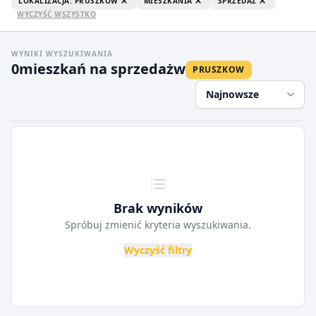
LOKALIZACJA: PRUSZKOW
MIESZKANIA
SPRZEDAŻ
WYCZYŚĆ WSZYSTKO
WYNIKI WYSZUKIWANIA
0
mieszkań na sprzedaż
w
PRUSZKOW
Najnowsze
Brak wyników
Spróbuj zmienić kryteria wyszukiwania.
Wyczyść filtry