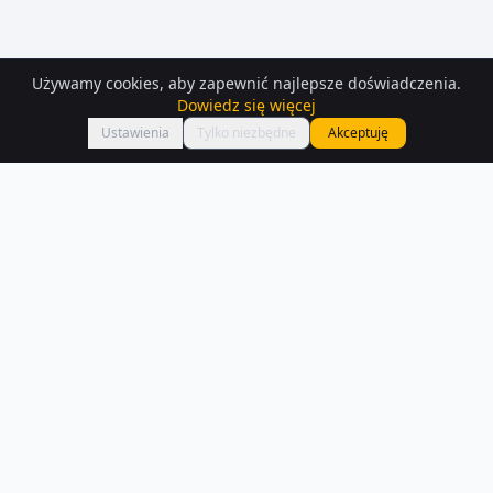
Używamy cookies, aby zapewnić najlepsze doświadczenia.
Dowiedz się więcej
Mapa
Ustawienia
Tylko niezbędne
Akceptuję
Mieszkania
na sprzedaż
– Pruszkow
Znajdź mieszkanie na sprzedaż w Pruszkow — mamy 378 aktualnych
ogłoszeń. Porównaj ceny i lokalizacje.
Czytaj więcej o rynku