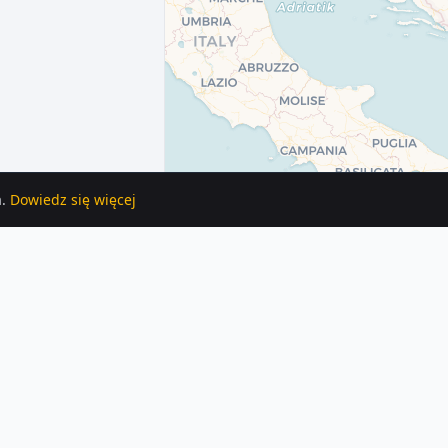
.
Dowiedz się więcej
wnaj ceny i lokalizacje.