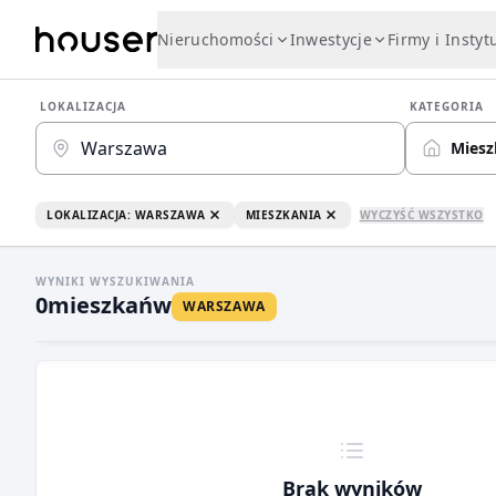
Nieruchomości
Inwestycje
Firmy i Instyt
LOKALIZACJA
KATEGORIA
Miesz
LOKALIZACJA: WARSZAWA
MIESZKANIA
WYCZYŚĆ WSZYSTKO
WYNIKI WYSZUKIWANIA
0
mieszkań
w
WARSZAWA
Brak wyników