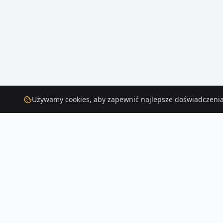
Używamy cookies, aby zapewnić najlepsze doświadczenia
Mieszkania
– Warszawa
Znajdź mieszkanie w Warszawie — mamy 573 aktualnych ogłoszeń. Poró
Czytaj więcej o rynku