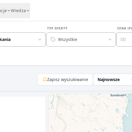
ucje
Wiedza
TYP OFERTY
CENA (P
kania
Wszystkie
Zapisz wyszukiwanie
Najnowsze