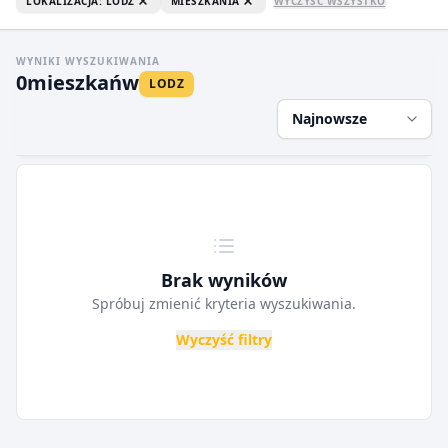
LOKALIZACJA: LODZ
MIESZKANIA
WYCZYŚĆ WSZYSTKO
WYNIKI WYSZUKIWANIA
0
mieszkań
w
LODZ
Najnowsze
Brak wyników
Spróbuj zmienić kryteria wyszukiwania.
Wyczyść filtry