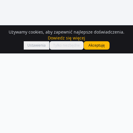
Używamy cookies, aby zapewnić najlepsze doświadczenia.
Dowiedz się więcej
Mapa
Ustawienia
Tylko niezbędne
Akceptuję
Mieszkania
– Lodz
Przeglądaj aktualne oferty mieszkań w Łodzi. W naszej bazie
znajdziesz 574 ogłoszeń z opisami i zdjęciami.
Czytaj więcej o rynku