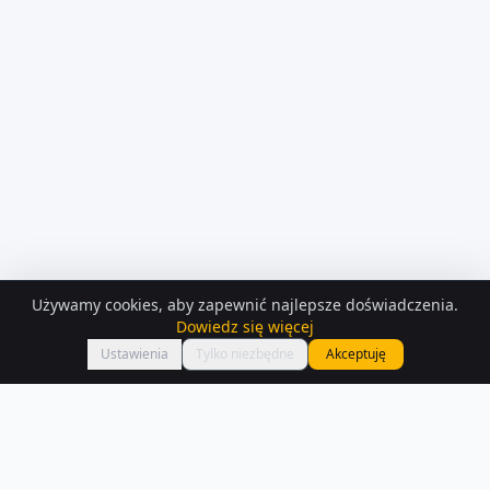
Używamy cookies, aby zapewnić najlepsze doświadczenia.
KONTAKT Z
OSOBA PRYWATNA
Dowiedz się więcej
Zadzwoń
jarekczerwiec
Ustawienia
Tylko niezbędne
Akceptuję