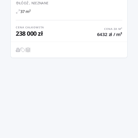
ŁÓDŹ , NIEZNANE
37 m²
CENA CAŁKOWITA
CENA ZA M²
238 000 zł
6432 zł / m²