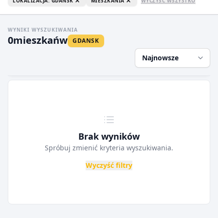
LOKALIZACJA: GDANSK
MIESZKANIA
WYCZYŚĆ WSZYSTKO
WYNIKI WYSZUKIWANIA
0
mieszkań
w
GDANSK
Najnowsze
Brak wyników
Spróbuj zmienić kryteria wyszukiwania.
Wyczyść filtry