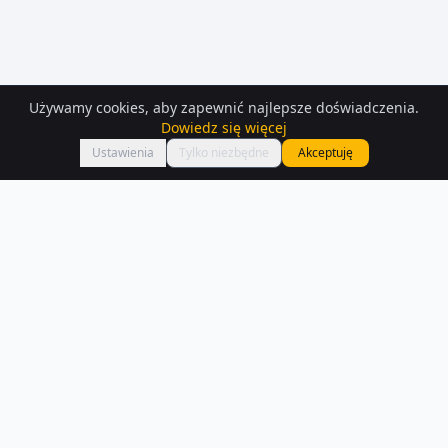
Używamy cookies, aby zapewnić najlepsze doświadczenia.
Dowiedz się więcej
Mapa
Ustawienia
Tylko niezbędne
Akceptuję
Mieszkania
– Gdansk
Przeglądaj aktualne oferty mieszkań w Gdańsku. W naszej bazie
znajdziesz 575 ogłoszeń z opisami i zdjęciami.
Czytaj więcej o rynku