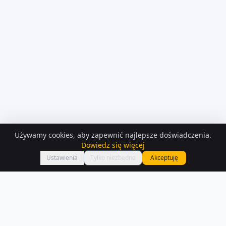
Używamy cookies, aby zapewnić najlepsze doświadczenia.
KONTAKT Z
OSOBA PRYWATNA
Dowiedz się więcej
Zadzwoń
chudy.karolinaa@gmail.com
Ustawienia
Tylko niezbędne
Akceptuję