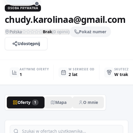
OSOBA PRYWATNA
chudy.karolinaa@gmail.com
Polska
Brak
(
0
opinii)
Pokaż numer
Udostępnij
AKTYWNE OFERTY
W SERWISIE OD
SKUTECZN
1
2 lat
W trakci
Oferty
Mapa
O mnie
1