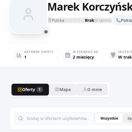
Marek Korczyńsk
Polska
Brak
(
0
opinii)
Poka
AKTYWNE OFERTY
W SERWISIE OD
SKUTEC
1
2 miesięcy
W trak
Oferty
Mapa
O mnie
1
Wszystkie
Sp