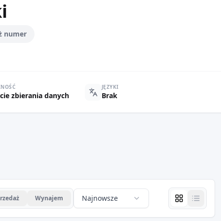
i
ż numer
ZNOŚĆ
JĘZYKI
cie zbierania danych
Brak
Najnowsze
rzedaż
Wynajem