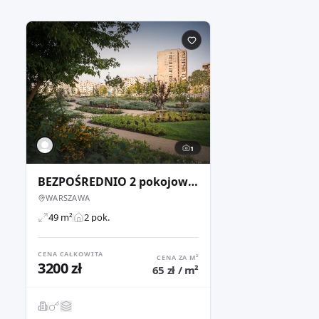
1
BEZPOŚREDNIO 2 pokojowe, przy metrze, Ursynów – Natolin
WARSZAWA
49 m²
2 pok.
CENA CAŁKOWITA
CENA ZA M²
3200 zł
65 zł / m²