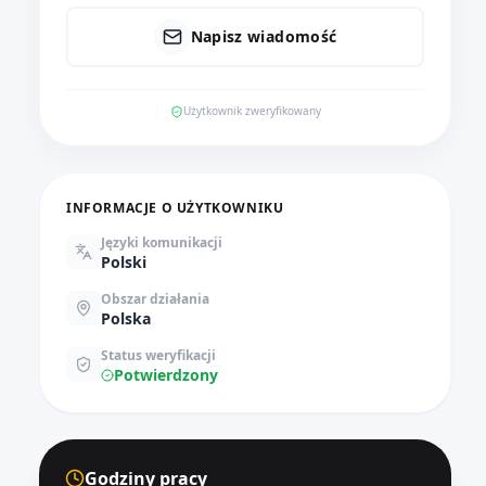
Napisz wiadomość
Użytkownik zweryfikowany
INFORMACJE O UŻYTKOWNIKU
Języki komunikacji
Polski
Obszar działania
Polska
Status weryfikacji
Potwierdzony
Godziny pracy