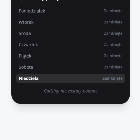
Poniedziałek
Zamknięte
Wtorek
Zamknięte
Środa
Zamknięte
Czwartek
Zamknięte
Piątek
Zamknięte
Sobota
Zamknięte
Niedziela
Zamknięte
Godziny nie zostały podane