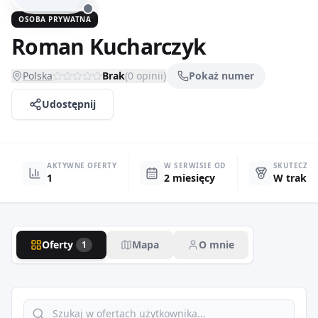
OSOBA PRYWATNA
Roman Kucharczyk
Polska
Brak
(
0
opinii)
Pokaż numer
Udostępnij
AKTYWNE OFERTY
W SERWISIE OD
SKUTECZN
1
2 miesięcy
W trakci
Oferty
Mapa
O mnie
1