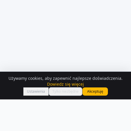
Używamy cookies, aby zapewnić najlepsze doświadczenia.
KONTAKT Z
OSOBA PRYWATNA
Dowiedz się więcej
Zadzwoń
Roman Kucharczyk
Ustawienia
Tylko niezbędne
Akceptuję