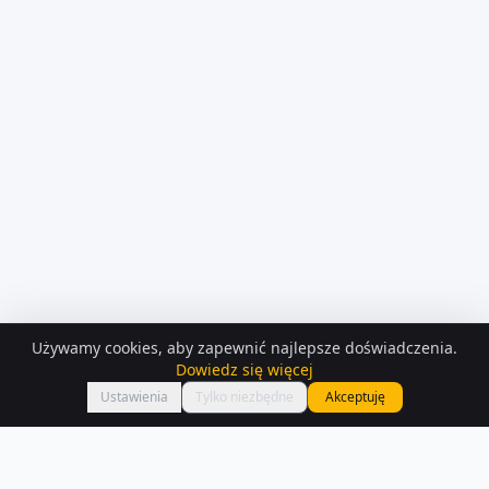
Używamy cookies, aby zapewnić najlepsze doświadczenia.
KONTAKT Z
OSOBA PRYWATNA
Dowiedz się więcej
Zadzwoń
syndyk.grabowski@o2.pl
Ustawienia
Tylko niezbędne
Akceptuję