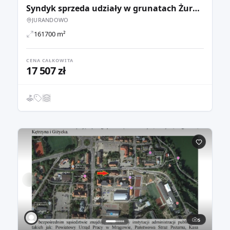
Syndyk sprzeda udziały w grunatach Żurawiec, Żółwiniec, Jura
JURANDOWO
161700 m²
CENA CAŁKOWITA
17 507 zł
5