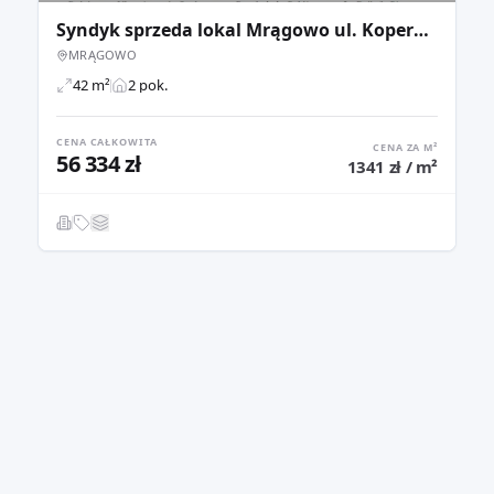
Syndyk sprzeda lokal Mrągowo ul. Kopernika 2A/22
MRĄGOWO
42 m²
2 pok.
CENA CAŁKOWITA
CENA ZA M²
56 334 zł
1341 zł / m²