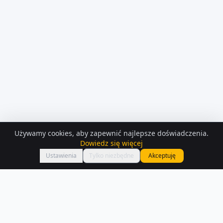
Używamy cookies, aby zapewnić najlepsze doświadczenia.
KONTAKT Z
OSOBA PRYWATNA
Dowiedz się więcej
Zadzwoń
Strzępka
Ustawienia
Tylko niezbędne
Akceptuję