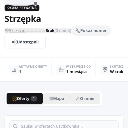
OSOBA PRYWATNA
Strzępka
Szczecin
Brak
(
0
opinii)
Pokaż numer
Udostępnij
AKTYWNE OFERTY
W SERWISIE OD
SKUTECZN
1
1 miesiąca
W trakci
Oferty
Mapa
O mnie
1