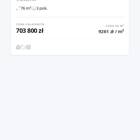
76 m²
3 pok.
CENA CAŁKOWITA
CENA ZA M²
703 800 zł
9261 zł / m²