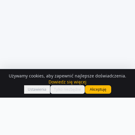
Używamy cookies, aby zapewnić najlepsze doświadczenia.
KONTAKT Z
OSOBA PRYWATNA
Dowiedz się więcej
Zadzwoń
Ann
Ustawienia
Tylko niezbędne
Akceptuję