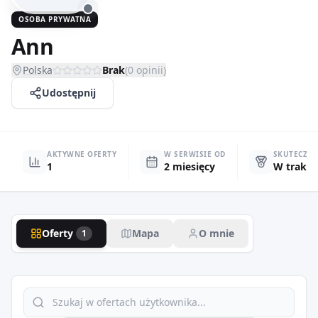
OSOBA PRYWATNA
Ann
Polska
Brak
(
0
opinii)
Udostępnij
AKTYWNE OFERTY
W SERWISIE OD
SKUTECZN
1
2 miesięcy
W trakci
Oferty
Mapa
O mnie
1