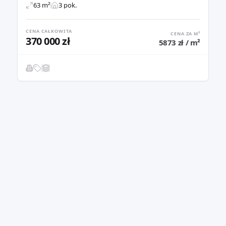
63 m²
3 pok.
CENA CAŁKOWITA
CENA ZA M²
370 000 zł
5873 zł / m²