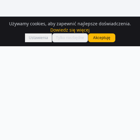
Używamy cookies, aby zapewnić najlepsze doświadczenia.
Dowiedz się więcej
Mapa
Ustawienia
Tylko niezbędne
Akceptuję
Mieszkania
na sprzedaż
– Łódź
Przeglądaj aktualne oferty mieszkań na sprzedaż w Łodzi. W naszej
bazie znajdziesz 379 ogłoszeń z opisami i zdjęciami.
Czytaj więcej o rynku