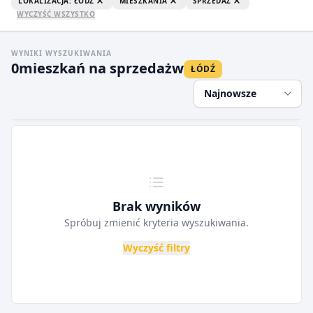
LOKALIZACJA: ŁÓDŹ
MIESZKANIA
SPRZEDAŻ
WYCZYŚĆ WSZYSTKO
WYNIKI WYSZUKIWANIA
0
mieszkań na sprzedaż
w
ŁÓDŹ
Najnowsze
Brak wyników
Spróbuj zmienić kryteria wyszukiwania.
Wyczyść filtry