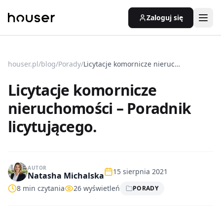
Zaloguj się
houser.pl
/
blog
/
Porady
/
Licytacje komornicze nieruchomości – Poradnik licytującego.
Licytacje komornicze
nieruchomości – Poradnik
licytującego.
AUTOR
15 sierpnia 2021
Natasha Michalska
8
min czytania
26
wyświetleń
PORADY