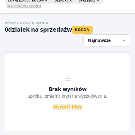
LOKALIZACJA: KOCON
DZIAŁKI
SPRZEDAŻ
WYCZYŚĆ WSZYSTKO
WYNIKI WYSZUKIWANIA
0
działek na sprzedaż
w
KOCON
Najnowsze
Brak wyników
Spróbuj zmienić kryteria wyszukiwania.
Wyczyść filtry