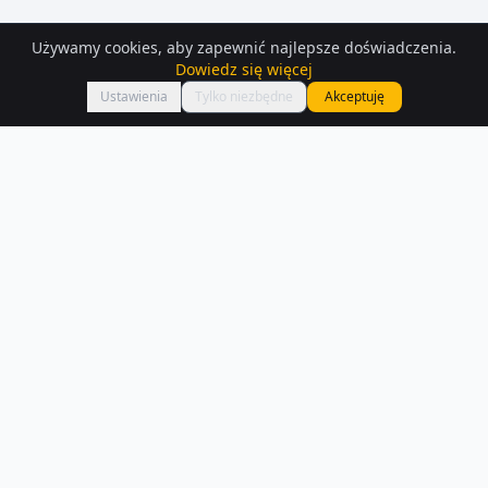
Używamy cookies, aby zapewnić najlepsze doświadczenia.
Dowiedz się więcej
Mapa
Ustawienia
Tylko niezbędne
Akceptuję
Działki
na sprzedaż
– Kocon
Szukasz działek na sprzedaż w Kocon? Aktualnie na Houser.pl
dostępnych jest 283 ogłoszeń z tej kategorii.
Czytaj więcej o rynku
NA SPRZEDAŻ –
KOCON