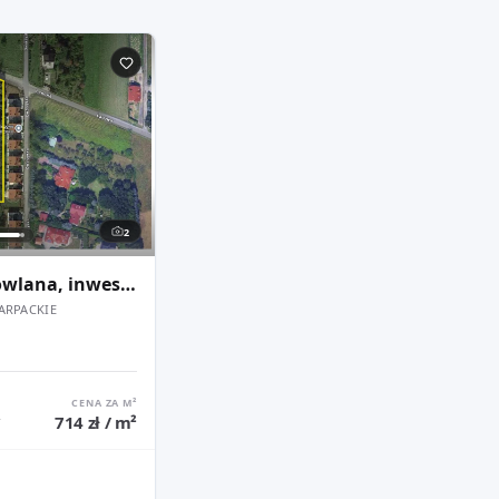
2
Działka budowlana, inwestycyjna 2520 m2, Rzeszów, ul. Dworzysko/Łanowa
ARPACKIE
CENA ZA M²
714 zł / m²