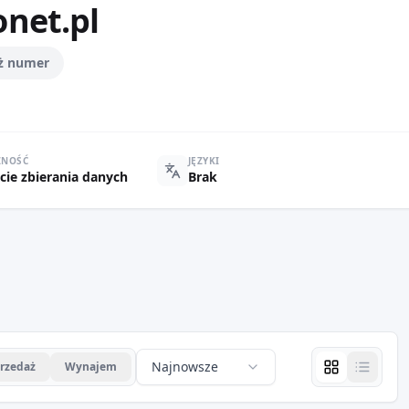
net.pl
ż numer
ZNOŚĆ
JĘZYKI
cie zbierania danych
Brak
Najnowsze
rzedaż
Wynajem