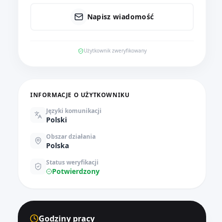
Napisz wiadomość
Użytkownik zweryfikowany
INFORMACJE O UŻYTKOWNIKU
Języki komunikacji
Polski
Obszar działania
Polska
Status weryfikacji
Potwierdzony
Godziny pracy