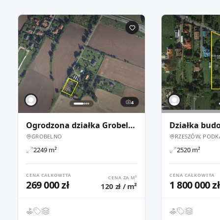
4
Ogrodzona działka Grobelno / Malbork, 2249 m2, posiada WZ
GROBELNO
RZESZÓW, PODK
2249 m²
2520 m²
CENA CAŁKOWITA
CENA CAŁKOWITA
CENA ZA M²
269 000 zł
1 800 000 zł
120 zł / m²