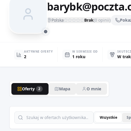
barybk@poczta.o
Polska
Brak
(
0
opinii)
Poka
AKTYWNE OFERTY
W SERWISIE OD
SKUTEC
2
1 roku
W trak
Oferty
Mapa
O mnie
2
Wszystkie
Sp