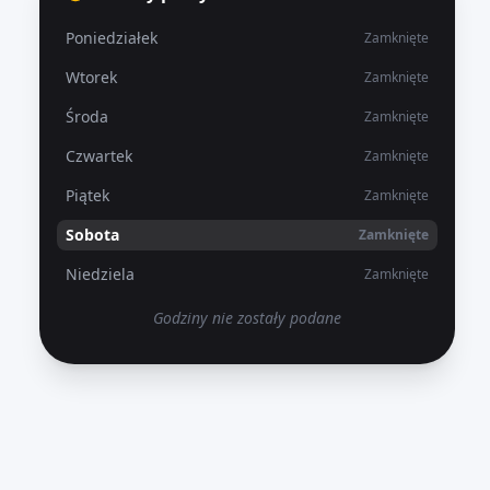
Poniedziałek
Zamknięte
Wtorek
Zamknięte
Środa
Zamknięte
Czwartek
Zamknięte
Piątek
Zamknięte
Sobota
Zamknięte
Niedziela
Zamknięte
Godziny nie zostały podane