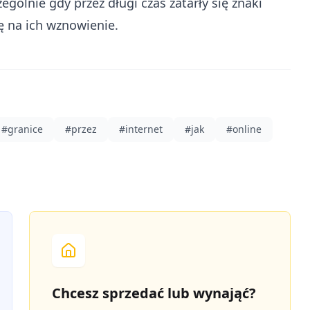
ególnie gdy przez długi czas zatarły się znaki
ię na ich wznowienie.
#
granice
#
przez
#
internet
#
jak
#
online
Chcesz sprzedać lub wynająć?