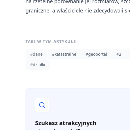
na rzetelne porównanie jej rozmiarów, szcz
graniczne, a właściciele nie zdecydowali s
TAGI W TYM ARTYKULE
#
dane
#
katastralne
#
geoportal
#
2
#
działki
Szukasz atrakcyjnych