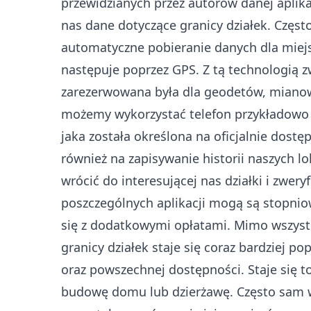
przewidzianych przez autorów danej aplika
nas dane dotyczące granicy działek. Częst
automatyczne pobieranie danych dla miejs
następuje poprzez GPS. Z tą technologią z
zarezerwowana była dla geodetów, miano
możemy wykorzystać telefon przykładowo d
jaka została określona na oficjalnie dost
również na zapisywanie historii naszych lo
wrócić do interesującej nas działki i zwer
poszczególnych aplikacji mogą są stopnio
się z dodatkowymi opłatami. Mimo wszystk
granicy działek staje się coraz bardziej 
oraz powszechnej dostępności. Staje się t
budowę domu lub dzierżawę. Często sam 