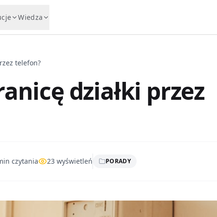
ucje
Wiedza
rzez telefon?
anicę działki przez
in czytania
23
wyświetleń
PORADY