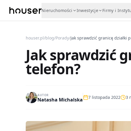
Nieruchomości
Inwestycje
Firmy i Instyt
houser.pl
/
blog
/
Porady
/
Jak sprawdzić granicę działki p
Jak sprawdzić gr
telefon?
AUTOR
7 listopada 2022
3
m
Natasha Michalska