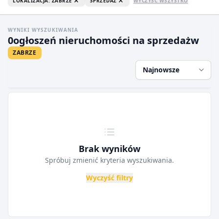
LOKALIZACJA: ZABRZE
SPRZEDAŻ
WYCZYŚĆ WSZYSTKO
WYNIKI WYSZUKIWANIA
0
ogłoszeń nieruchomości na sprzedaż
w
ZABRZE
Najnowsze
Brak wyników
Spróbuj zmienić kryteria wyszukiwania.
Wyczyść filtry