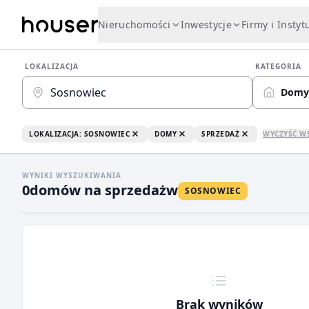
Nieruchomości
Inwestycje
Firmy i Instyt
LOKALIZACJA
KATEGORIA
Domy
LOKALIZACJA: SOSNOWIEC
DOMY
SPRZEDAŻ
WYCZYŚĆ W
WYNIKI WYSZUKIWANIA
0
domów na sprzedaż
w
SOSNOWIEC
Brak wyników