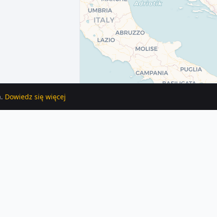
.
Dowiedz się więcej
Każde ogłoszenie zawiera szczegóły, zdjęcia i lokalizację na mapie.