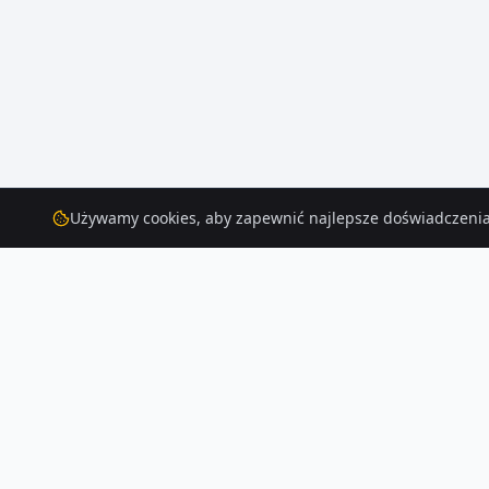
Używamy cookies, aby zapewnić najlepsze doświadczenia
Domy
na sprzedaż
– Sosnowiec
Na Houser.pl czeka na Ciebie 204 ofert domów na sprzedaż w Sosnowcu. 
Czytaj więcej o rynku