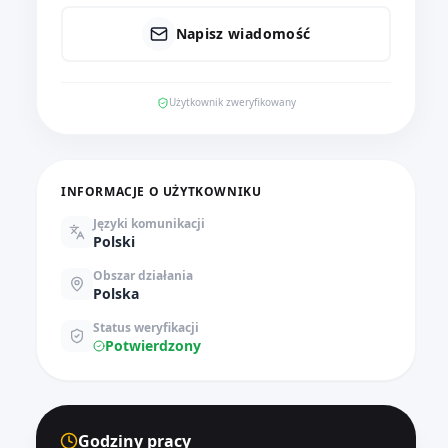
Napisz wiadomość
Użytkownik zweryfikowany
INFORMACJE O UŻYTKOWNIKU
Języki komunikacji
Polski
Obszar działania
Polska
Status weryfikacji
Potwierdzony
Godziny pracy