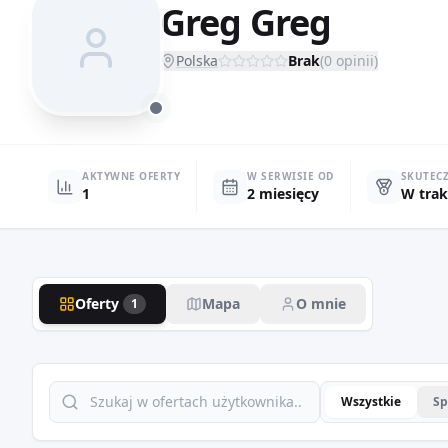
Greg Greg
Polska
Brak
(
0
opinii)
AKTYWNE OFERTY
W SERWISIE OD
SKUTEC
1
2 miesięcy
W trak
Oferty
Mapa
O mnie
1
Wszystkie
Sp