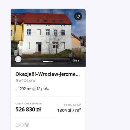
11
Okazja!!!–Wrocław-Jerzmanowo-budynek=4 mieszk.+2 lok. usług.
WROCŁAW
292 m²
12 pok.
CENA CAŁKOWITA
CENA ZA M²
526 830 zł
1804 zł / m²