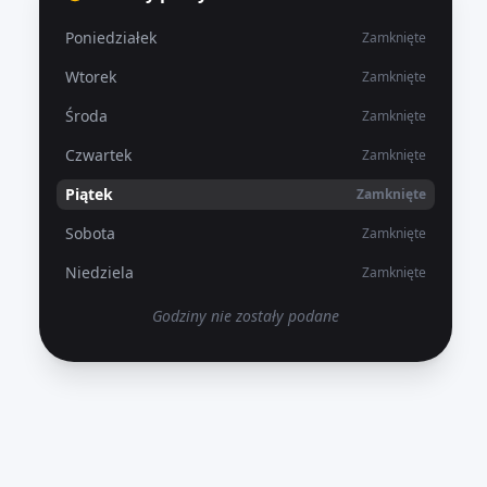
Poniedziałek
Zamknięte
Wtorek
Zamknięte
Środa
Zamknięte
Czwartek
Zamknięte
Piątek
Zamknięte
Sobota
Zamknięte
Niedziela
Zamknięte
Godziny nie zostały podane