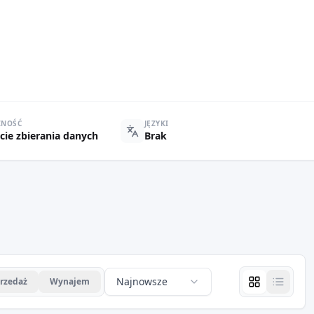
ZNOŚĆ
JĘZYKI
cie zbierania danych
Brak
Najnowsze
rzedaż
Wynajem