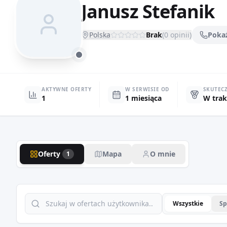
Janusz Stefanik
Polska
Brak
(
0
opinii)
Poka
AKTYWNE OFERTY
W SERWISIE OD
SKUTEC
1
1 miesiąca
W trak
Oferty
Mapa
O mnie
1
Wszystkie
Sp