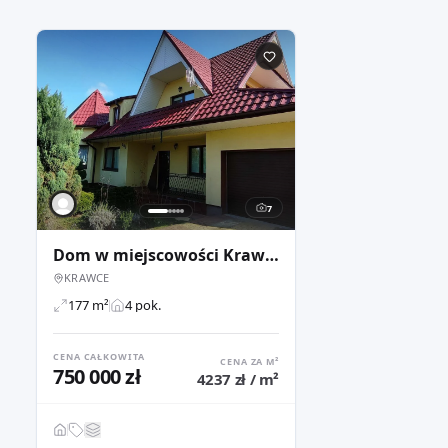
7
Dom w miejscowości Krawce, projekt Zameczek 2
KRAWCE
177 m²
4 pok.
CENA CAŁKOWITA
CENA ZA M²
750 000 zł
4237 zł / m²