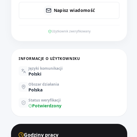
Napisz wiadomość
Użytkownik zweryfikowany
INFORMACJE O UŻYTKOWNIKU
Języki komunikacji
Polski
Obszar działania
Polska
Status weryfikacji
Potwierdzony
Godziny pracy