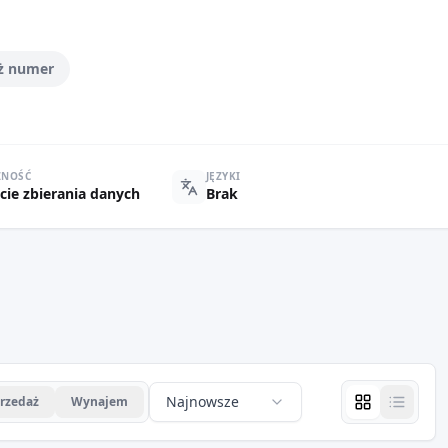
ż numer
ZNOŚĆ
JĘZYKI
cie zbierania danych
Brak
Najnowsze
rzedaż
Wynajem