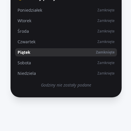
Poniedziałek
Zamknięte
Wtorek
Zamknięte
Środa
Zamknięte
Czwartek
Zamknięte
Piątek
Zamknięte
Sobota
Zamknięte
Niedziela
Zamknięte
Godziny nie zostały podane