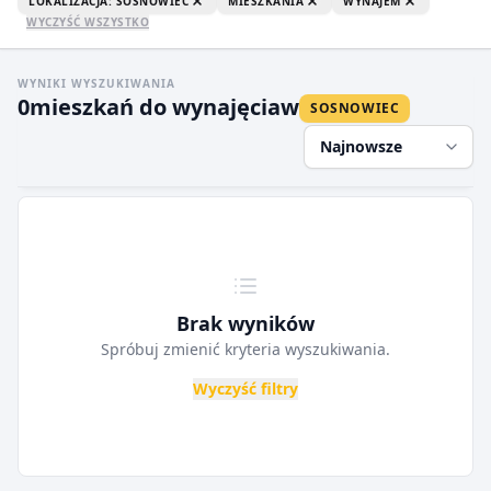
LOKALIZACJA: SOSNOWIEC
MIESZKANIA
WYNAJEM
WYCZYŚĆ WSZYSTKO
WYNIKI WYSZUKIWANIA
0
mieszkań do wynajęcia
w
SOSNOWIEC
Najnowsze
Brak wyników
Spróbuj zmienić kryteria wyszukiwania.
Wyczyść filtry