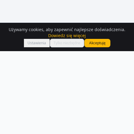
Używamy cookies, aby zapewnić najlepsze doświadczenia.
Dowiedz się więcej
Mapa
Ustawienia
Tylko niezbędne
Akceptuję
Mieszkania
do wynajęcia
– Sosnowiec
Na Houser.pl czeka na Ciebie 194 ofert mieszkań do wynajęcia w
Sosnowcu. Każde ogłoszenie zawiera szczegóły, zdjęcia i lokalizację na
mapie.
Czytaj więcej o rynku