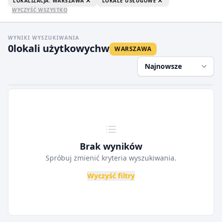
LOKALIZACJA: WARSZAWA
LOKALE USŁUGOWE
WYCZYŚĆ WSZYSTKO
WYNIKI WYSZUKIWANIA
0
lokali użytkowych
w
WARSZAWA
Najnowsze
Brak wyników
Spróbuj zmienić kryteria wyszukiwania.
Wyczyść filtry