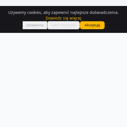
Używamy cookies, aby zapewnić najlepsze doświadczenia.
Dowiedz się więcej
Mapa
Ustawienia
Tylko niezbędne
Akceptuję
Lokale usługowe
– Warszawa
Znajdź lokal w Warszawie — mamy 64 aktualnych ogłoszeń. Porównaj
ceny i lokalizacje.
Czytaj więcej o rynku
NA SPRZEDAŻ –
WARSZAWA