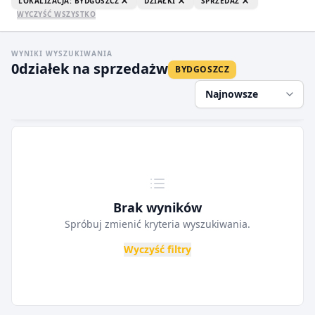
LOKALIZACJA: BYDGOSZCZ
DZIAŁKI
SPRZEDAŻ
WYCZYŚĆ WSZYSTKO
WYNIKI WYSZUKIWANIA
0
działek na sprzedaż
w
BYDGOSZCZ
Najnowsze
Brak wyników
Spróbuj zmienić kryteria wyszukiwania.
Wyczyść filtry