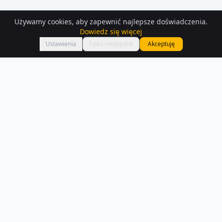
Używamy cookies, aby zapewnić najlepsze doświadczenia.
Dowiedz się więcej
Mapa
Ustawienia
Tylko niezbędne
Akceptuję
Działki
na sprzedaż
– Bydgoszcz
Znajdź działkę na sprzedaż w Bydgoszczy — mamy 283 aktualnych
ogłoszeń. Porównaj ceny i lokalizacje.
Czytaj więcej o rynku
NA SPRZEDAŻ –
BYDGOSZCZ