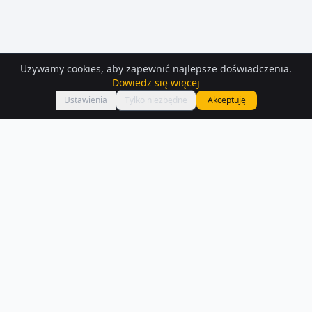
Używamy cookies, aby zapewnić najlepsze doświadczenia.
Dowiedz się więcej
Mapa
Ustawienia
Tylko niezbędne
Akceptuję
Mieszkania
do wynajęcia
– Bydgoszcz
Na Houser.pl czeka na Ciebie 194 ofert mieszkań do wynajęcia w
Bydgoszczy. Każde ogłoszenie zawiera szczegóły, zdjęcia i lokalizację
na mapie.
Czytaj więcej o rynku