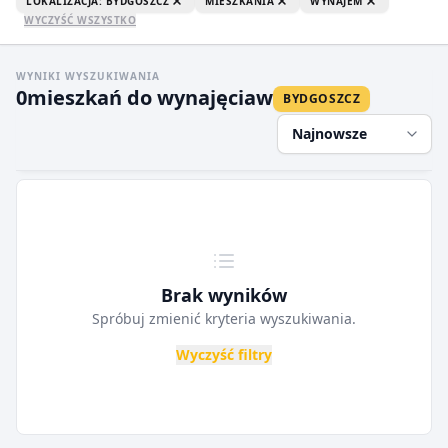
LOKALIZACJA: BYDGOSZCZ
MIESZKANIA
WYNAJEM
WYCZYŚĆ WSZYSTKO
WYNIKI WYSZUKIWANIA
0
mieszkań do wynajęcia
w
BYDGOSZCZ
Najnowsze
Brak wyników
Spróbuj zmienić kryteria wyszukiwania.
Wyczyść filtry