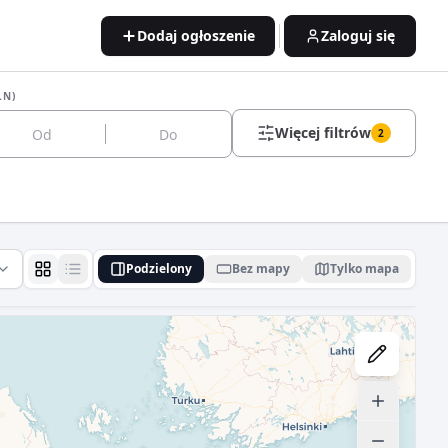
Dodaj ogłoszenie
Zaloguj się
LN)
Więcej filtrów
2
Podzielony
Bez mapy
Tylko mapa