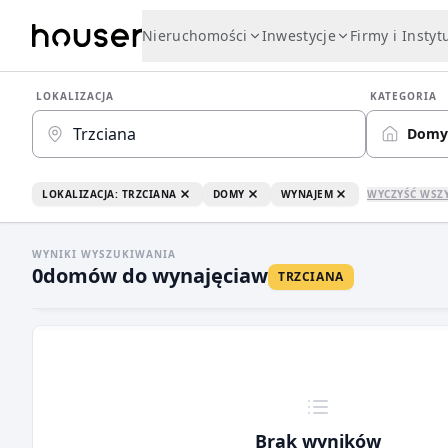
Nieruchomości
Inwestycje
Firmy i Instyt
LOKALIZACJA
KATEGORIA
Domy
LOKALIZACJA: TRZCIANA
DOMY
WYNAJEM
WYCZYŚĆ WSZ
WYNIKI WYSZUKIWANIA
0
domów do wynajęcia
w
TRZCIANA
Brak wyników