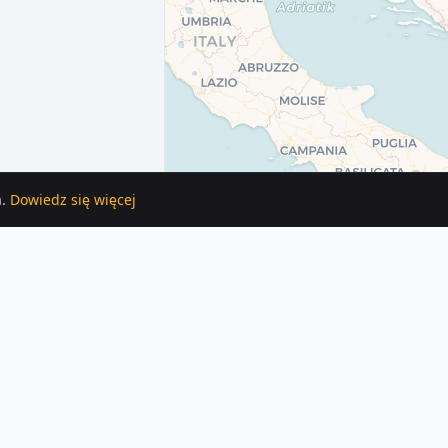
.
Dowiedz się więcej
zie znajdziesz 12 ogłoszeń z opisami i zdjęciami.