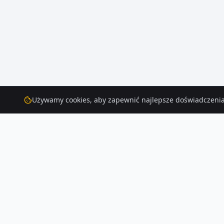
Używamy cookies, aby zapewnić najlepsze doświadczenia
Domy
do wynajęcia
– Trzciana
Przeglądaj aktualne oferty domów do wynajęcia w Trzciana. W naszej ba
Czytaj więcej o rynku