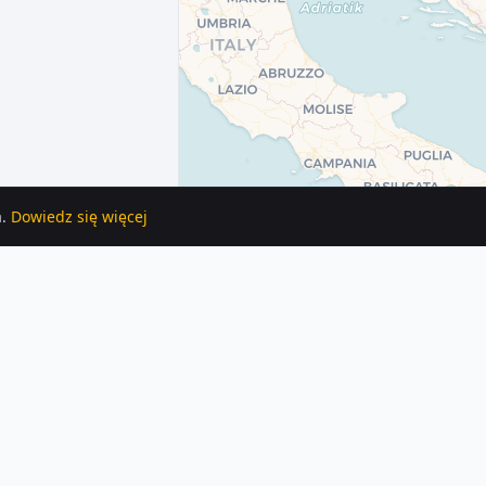
.
Dowiedz się więcej
 bazie znajdziesz 12 ogłoszeń z opisami i zdjęciami.