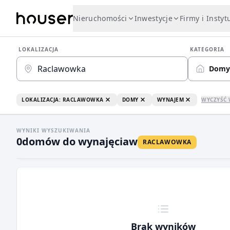
Nieruchomości
Inwestycje
Firmy i Instyt
LOKALIZACJA
KATEGORIA
Domy
LOKALIZACJA: RACLAWOWKA
DOMY
WYNAJEM
WYCZYŚĆ 
WYNIKI WYSZUKIWANIA
0
domów do wynajęcia
w
RACLAWOWKA
Brak wyników