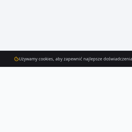
Używamy cookies, aby zapewnić najlepsze doświadczenia
Domy
do wynajęcia
– Raclawowka
Przeglądaj aktualne oferty domów do wynajęcia w Raclawowka. W naszej
Czytaj więcej o rynku