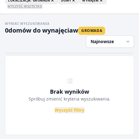
LOKALIZACJA: GROMADA
DOMY
WYNAJEM
WYCZYŚĆ WSZYSTKO
WYNIKI WYSZUKIWANIA
0
domów do wynajęcia
w
GROMADA
Najnowsze
Brak wyników
Spróbuj zmienić kryteria wyszukiwania.
Wyczyść filtry