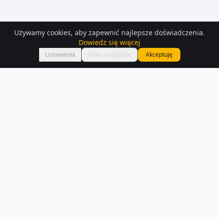
Używamy cookies, aby zapewnić najlepsze doświadczenia.
Dowiedz się więcej
Mapa
Ustawienia
Tylko niezbędne
Akceptuję
Domy
do wynajęcia
– Gromada
Na Houser.pl czeka na Ciebie 12 ofert domów do wynajęcia w
Gromada. Każde ogłoszenie zawiera szczegóły, zdjęcia i lokalizację na
mapie.
Czytaj więcej o rynku