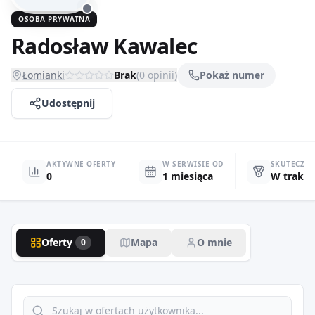
OSOBA PRYWATNA
Radosław Kawalec
Łomianki
Brak
(
0
opinii)
Pokaż numer
Udostępnij
AKTYWNE OFERTY
W SERWISIE OD
SKUTECZN
0
1 miesiąca
W trakci
Oferty
Mapa
O mnie
0