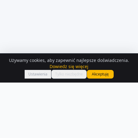
Używamy cookies, aby zapewnić najlepsze doświadczenia.
KONTAKT Z
OSOBA PRYWATNA
Dowiedz się więcej
Zadzwoń
Radosław Kawalec
Ustawienia
Tylko niezbędne
Akceptuję