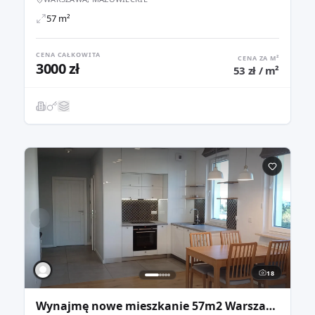
57 m²
CENA CAŁKOWITA
CENA ZA M²
3000 zł
53 zł / m²
18
Wynajmę nowe mieszkanie 57m2 Warszawa Żerań Modlińska os. Morelowa