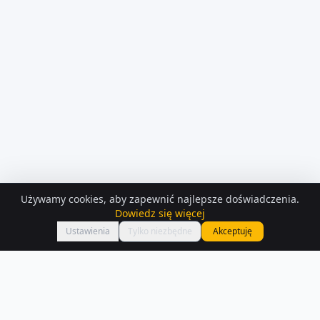
Używamy cookies, aby zapewnić najlepsze doświadczenia.
KONTAKT Z
OSOBA PRYWATNA
Dowiedz się więcej
Zadzwoń
Jacek
Ustawienia
Tylko niezbędne
Akceptuję