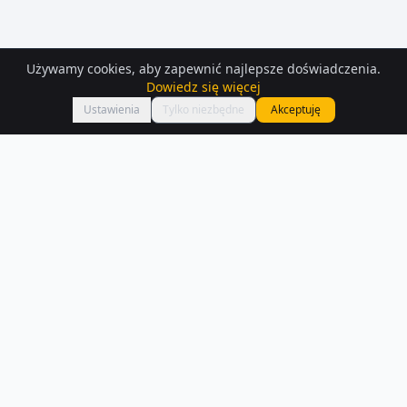
Używamy cookies, aby zapewnić najlepsze doświadczenia.
Dowiedz się więcej
Mapa
Ustawienia
Tylko niezbędne
Akceptuję
Mieszkania
do wynajęcia
– Wysokie-mazowieckie
Znajdź mieszkanie do wynajęcia w Wysokie-mazowieckie — mamy 194
aktualnych ogłoszeń. Porównaj ceny i lokalizacje.
Czytaj więcej o rynku