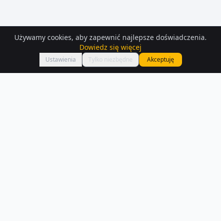
Używamy cookies, aby zapewnić najlepsze doświadczenia.
Dowiedz się więcej
Mapa
Ustawienia
Tylko niezbędne
Akceptuję
Mieszkania
do wynajęcia
– Tarnobrzeg
Interesują Cię mieszkania do wynajęcia w Tarnobrzeg? Sprawdź 195
ofert dostępnych na Houser.pl.
Czytaj więcej o rynku