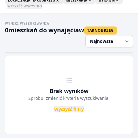
LOKALIZACJA: TARNOBRZEG
MIESZKANIA
WYNAJEM
WYCZYŚĆ WSZYSTKO
WYNIKI WYSZUKIWANIA
0
mieszkań do wynajęcia
w
TARNOBRZEG
Najnowsze
Brak wyników
Spróbuj zmienić kryteria wyszukiwania.
Wyczyść filtry