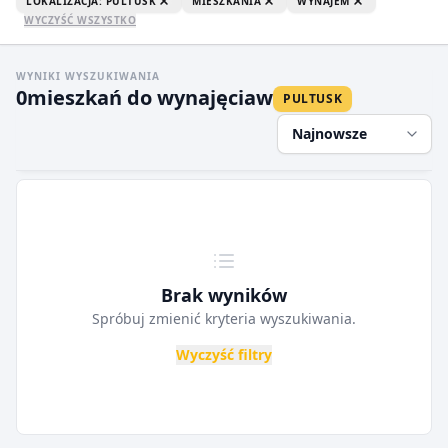
LOKALIZACJA: PULTUSK
MIESZKANIA
WYNAJEM
WYCZYŚĆ WSZYSTKO
WYNIKI WYSZUKIWANIA
0
mieszkań do wynajęcia
w
PULTUSK
Najnowsze
Brak wyników
Spróbuj zmienić kryteria wyszukiwania.
Wyczyść filtry