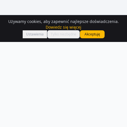
Używamy cookies, aby zapewnić najlepsze doświadczenia.
Dowiedz się więcej
Mapa
Ustawienia
Tylko niezbędne
Akceptuję
Mieszkania
do wynajęcia
– Pultusk
Znajdź mieszkanie do wynajęcia w Pultusk — mamy 194 aktualnych
ogłoszeń. Porównaj ceny i lokalizacje.
Czytaj więcej o rynku