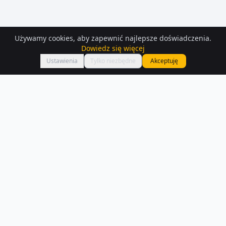
Używamy cookies, aby zapewnić najlepsze doświadczenia.
Dowiedz się więcej
Mapa
Ustawienia
Tylko niezbędne
Akceptuję
Mieszkania
do wynajęcia
– Portugal
Przeglądaj aktualne oferty mieszkań do wynajęcia w Portugal. W
naszej bazie znajdziesz 194 ogłoszeń z opisami i zdjęciami.
Czytaj więcej o rynku