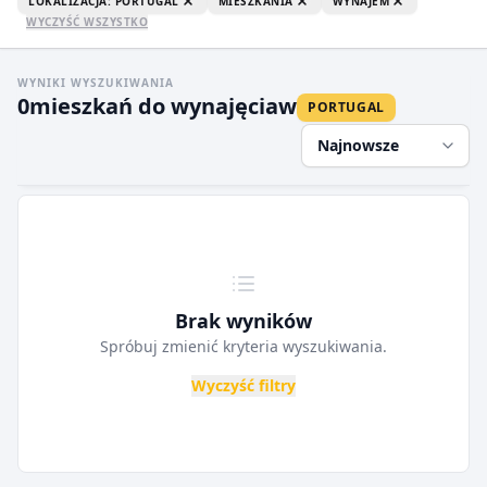
LOKALIZACJA: PORTUGAL
MIESZKANIA
WYNAJEM
WYCZYŚĆ WSZYSTKO
WYNIKI WYSZUKIWANIA
0
mieszkań do wynajęcia
w
PORTUGAL
Najnowsze
Brak wyników
Spróbuj zmienić kryteria wyszukiwania.
Wyczyść filtry