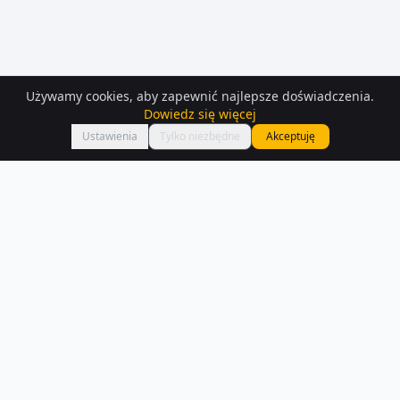
Używamy cookies, aby zapewnić najlepsze doświadczenia.
Dowiedz się więcej
Mapa
Ustawienia
Tylko niezbędne
Akceptuję
Mieszkania
– Chorzow
Na Houser.pl czeka na Ciebie 574 ofert mieszkań w Chorzow. Każde
ogłoszenie zawiera szczegóły, zdjęcia i lokalizację na mapie.
Czytaj więcej o rynku