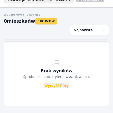
LOKALIZACJA: CHORZOW
MIESZKANIA
WYCZYŚĆ WSZYSTKO
WYNIKI WYSZUKIWANIA
0
mieszkań
w
CHORZOW
Najnowsze
Brak wyników
Spróbuj zmienić kryteria wyszukiwania.
Wyczyść filtry