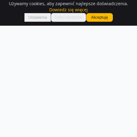
Używamy cookies, aby zapewnić najlepsze doświadczenia.
Dowiedz się więcej
Mapa
Ustawienia
Tylko niezbędne
Akceptuję
Lokale usługowe
na sprzedaż
– Tarnow
Przeglądaj aktualne oferty lokali usługowych na sprzedaż w Tarnowie.
W naszej bazie znajdziesz 26 ogłoszeń z opisami i zdjęciami.
Czytaj więcej o rynku
NA SPRZEDAŻ –
TARNOW
Mieszkania na sprzedaż