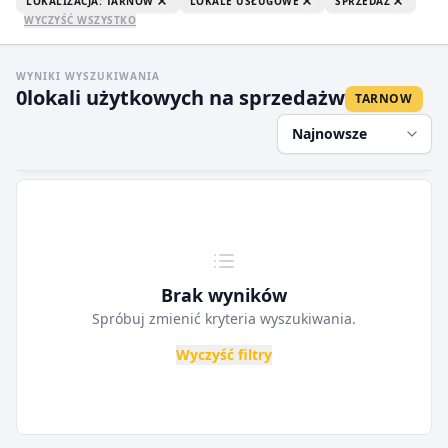
LOKALIZACJA: TARNOW
LOKALE USŁUGOWE
SPRZEDAŻ
WYCZYŚĆ WSZYSTKO
WYNIKI WYSZUKIWANIA
0
lokali użytkowych na sprzedaż
w
TARNOW
Najnowsze
Brak wyników
Spróbuj zmienić kryteria wyszukiwania.
Wyczyść filtry