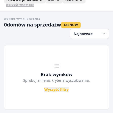
LOKALIZACJA: TARNOW
DOMY
SPRZEDAŻ
WYCZYŚĆ WSZYSTKO
WYNIKI WYSZUKIWANIA
0
domów na sprzedaż
w
TARNOW
Najnowsze
Brak wyników
Spróbuj zmienić kryteria wyszukiwania.
Wyczyść filtry