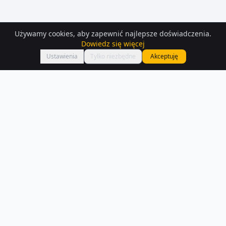
Używamy cookies, aby zapewnić najlepsze doświadczenia.
Dowiedz się więcej
Mapa
Ustawienia
Tylko niezbędne
Akceptuję
Domy
na sprzedaż
– Tarnow
Na Houser.pl czeka na Ciebie 204 ofert domów na sprzedaż w
Tarnowie. Każde ogłoszenie zawiera szczegóły, zdjęcia i lokalizację na
mapie.
Czytaj więcej o rynku