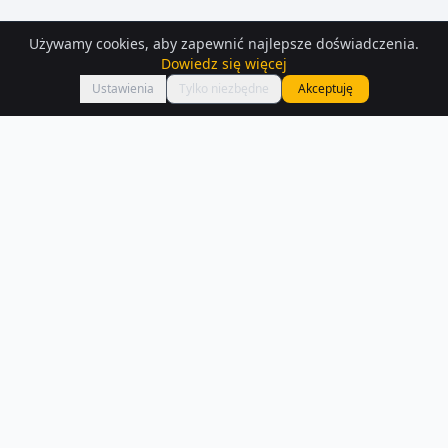
Używamy cookies, aby zapewnić najlepsze doświadczenia.
Dowiedz się więcej
Mapa
Ustawienia
Tylko niezbędne
Akceptuję
Lokale usługowe
– Rypin
Znajdź lokal w Rypin — mamy 64 aktualnych ogłoszeń. Porównaj ceny
i lokalizacje.
Czytaj więcej o rynku
NA SPRZEDAŻ –
RYPIN