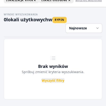
LOKALIZACJA: RYPIN
LOKALE USŁUGOWE
WYCZYŚĆ WSZYSTKO
WYNIKI WYSZUKIWANIA
0
lokali użytkowych
w
RYPIN
Najnowsze
Brak wyników
Spróbuj zmienić kryteria wyszukiwania.
Wyczyść filtry