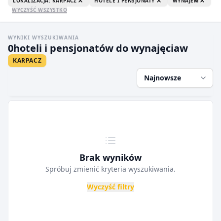
LOKALIZACJA: KARPACZ
HOTELE I PENSJONATY
WYNAJEM
WYCZYŚĆ WSZYSTKO
WYNIKI WYSZUKIWANIA
0
hoteli i pensjonatów do wynajęcia
w
KARPACZ
Najnowsze
Brak wyników
Spróbuj zmienić kryteria wyszukiwania.
Wyczyść filtry