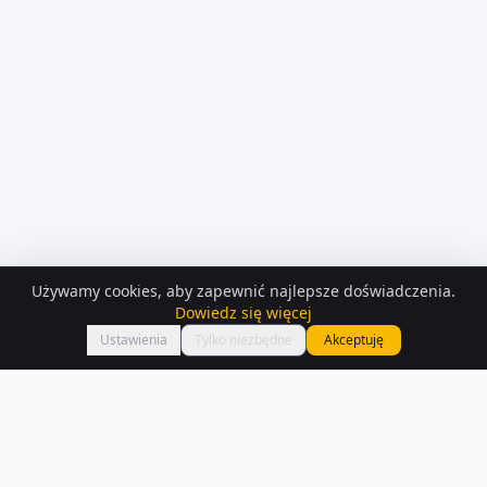
Używamy cookies, aby zapewnić najlepsze doświadczenia.
KONTAKT Z
OSOBA PRYWATNA
Dowiedz się więcej
Zadzwoń
xklaudia.m@wp.pl
Ustawienia
Tylko niezbędne
Akceptuję