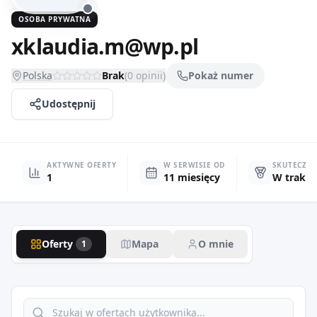
OSOBA PRYWATNA
xklaudia.m@wp.pl
Polska
Brak
(
0
opinii)
Pokaż numer
Udostępnij
AKTYWNE OFERTY
W SERWISIE OD
SKUTECZN
1
11 miesięcy
W trakci
Oferty
Mapa
O mnie
1