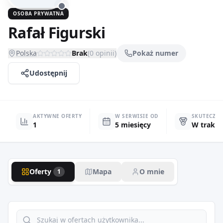
OSOBA PRYWATNA
Rafał Figurski
Polska
Brak
(
0
opinii)
Pokaż numer
Udostępnij
AKTYWNE OFERTY
W SERWISIE OD
SKUTECZN
1
5 miesięcy
W trakci
Oferty
Mapa
O mnie
1