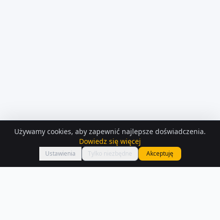
Używamy cookies, aby zapewnić najlepsze doświadczenia.
KONTAKT Z
OSOBA PRYWATNA
Dowiedz się więcej
Zadzwoń
Rafał Figurski
Ustawienia
Tylko niezbędne
Akceptuję