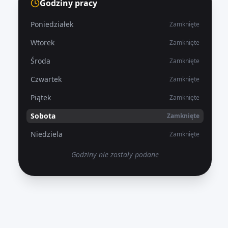
Godziny pracy
Poniedziałek
Zamknięte
Wtorek
Zamknięte
Środa
Zamknięte
Czwartek
Zamknięte
Piątek
Zamknięte
Sobota
Zamknięte
Niedziela
Zamknięte
Godziny nie zostały podane