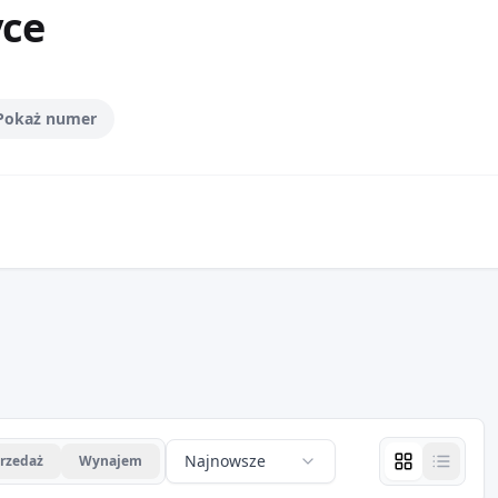
yce
Pokaż numer
Najnowsze
rzedaż
Wynajem