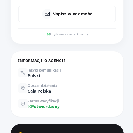
Napisz wiadomość
Użytkownik zweryfikowany
INFORMACJE O AGENCIE
Języki komunikacji
Polski
Obszar działania
Cała Polska
Status weryfikacji
Potwierdzony