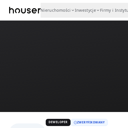
Nieruchomości
Inwestycje
Firmy i Instyt
DEWELOPER
ZWERYFIKOWANY