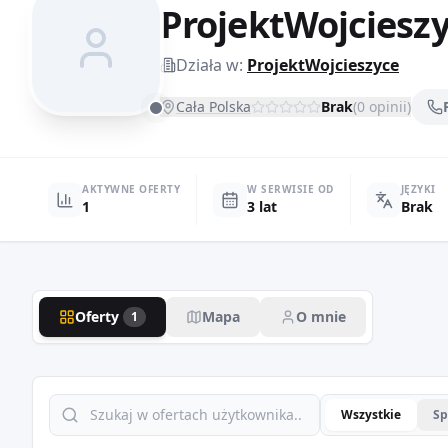
ProjektWojciesz
Działa w:
ProjektWojcieszyce
Cała Polska
Brak
(
0
opinii)
AKTYWNE OFERTY
W SERWISIE OD
JĘZYKI
1
3 lat
Brak
Oferty
Mapa
O mnie
1
Wszystkie
Sp