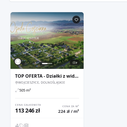
7
TOP OFERTA - Działki z widokiem na Śnieżkę - Wojcieszyce
WOJCIESZYCE, DOLNOŚLĄSKIE
505 m²
CENA CAŁKOWITA
CENA ZA M²
113 246 zł
224 zł / m²