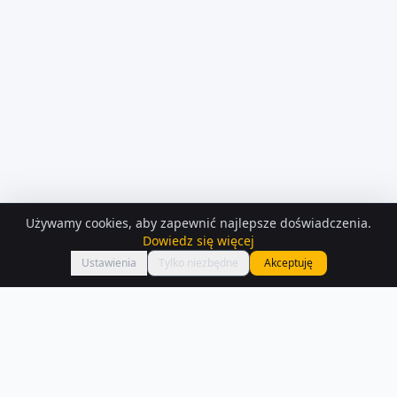
Używamy cookies, aby zapewnić najlepsze doświadczenia.
KONTAKT Z
OSOBA PRYWATNA
Dowiedz się więcej
Zadzwoń
paweł rożen
Ustawienia
Tylko niezbędne
Akceptuję