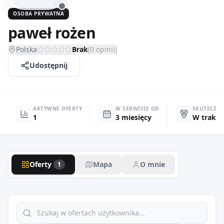
OSOBA PRYWATNA
paweł rożen
Polska
Brak
(
0
opinii)
Udostępnij
AKTYWNE OFERTY
W SERWISIE OD
SKUTECZN
1
3 miesięcy
W trakci
Oferty
Mapa
O mnie
1