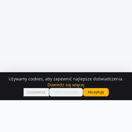
Używamy cookies, aby zapewnić najlepsze doświadczenia.
KONTAKT Z
OSOBA PRYWATNA
Dowiedz się więcej
Zadzwoń
mario9
Ustawienia
Tylko niezbędne
Akceptuję