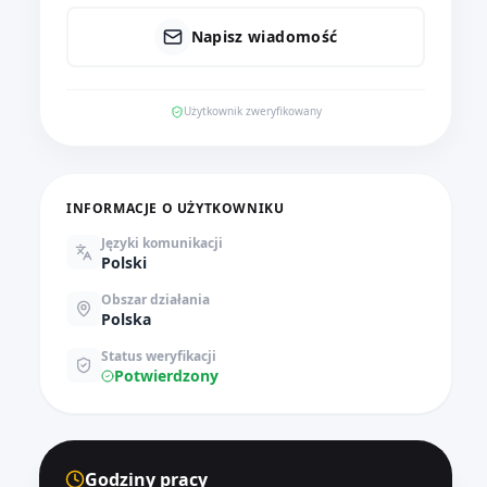
Napisz wiadomość
Użytkownik zweryfikowany
INFORMACJE O UŻYTKOWNIKU
Języki komunikacji
Polski
Obszar działania
Polska
Status weryfikacji
Potwierdzony
Godziny pracy