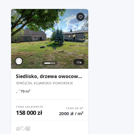
6
Siedlisko, drzewa owocowe, żyzna gleba, pozwolenie na rozbudowę 3 budynków
WÓJCIN, KUJAWSKO-POMORSKIE
79 m²
CENA CAŁKOWITA
CENA ZA M²
158 000 zł
2000 zł / m²