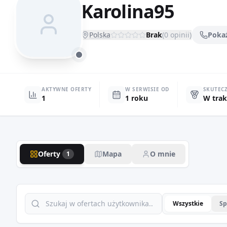
Karolina95
Polska
Brak
(
0
opinii)
Poka
AKTYWNE OFERTY
W SERWISIE OD
SKUTEC
1
1 roku
W trak
Oferty
Mapa
O mnie
1
Wszystkie
Sp