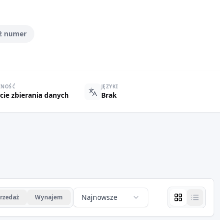
ż numer
ZNOŚĆ
JĘZYKI
cie zbierania danych
Brak
Najnowsze
rzedaż
Wynajem