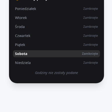
Poniedziałek
Zamknięte
Wtorek
Zamknięte
Środa
Zamknięte
Czwartek
Zamknięte
Piątek
Zamknięte
Sobota
Zamknięte
Niedziela
Zamknięte
Godziny nie zostały podane