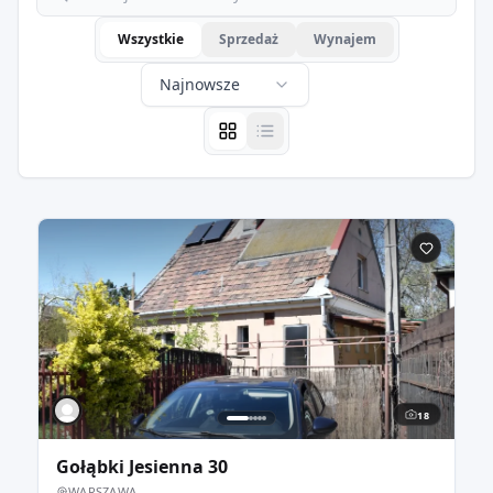
Wszystkie
Sprzedaż
Wynajem
Najnowsze
18
Gołąbki Jesienna 30
WARSZAWA