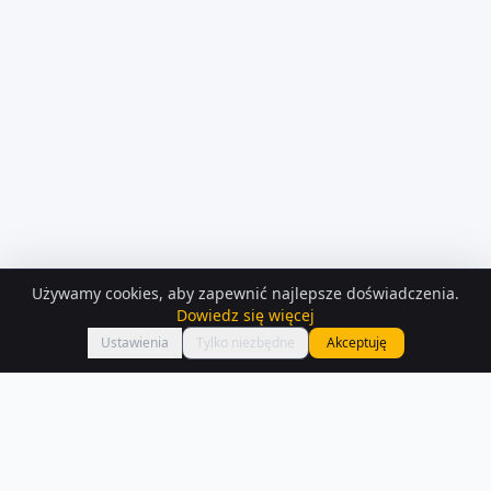
Używamy cookies, aby zapewnić najlepsze doświadczenia.
KONTAKT Z
OSOBA PRYWATNA
Dowiedz się więcej
Zadzwoń
Kamil
Ustawienia
Tylko niezbędne
Akceptuję