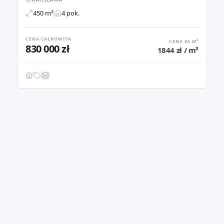
450 m²
4 pok.
CENA CAŁKOWITA
CENA ZA M²
830 000 zł
1844 zł / m²