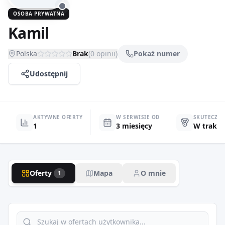
OSOBA PRYWATNA
Kamil
Polska
Brak
(
0
opinii)
Pokaż numer
Udostępnij
AKTYWNE OFERTY
W SERWISIE OD
SKUTECZN
1
3 miesięcy
W trakci
Oferty
Mapa
O mnie
1