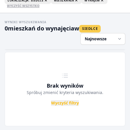
LOKALIZACJA: SIEDLCE
MIESZKANIA
WYNAJEM
WYCZYŚĆ WSZYSTKO
WYNIKI WYSZUKIWANIA
0
mieszkań do wynajęcia
w
SIEDLCE
Najnowsze
Brak wyników
Spróbuj zmienić kryteria wyszukiwania.
Wyczyść filtry