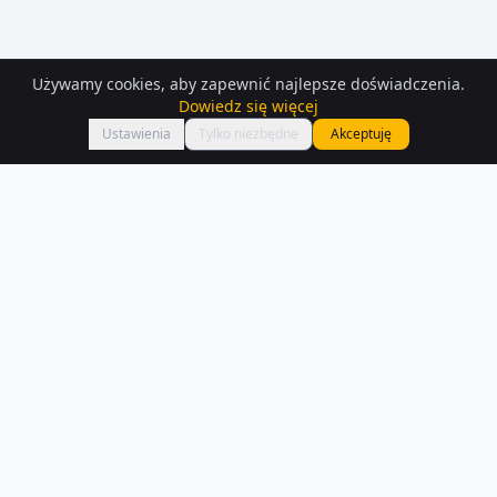
Używamy cookies, aby zapewnić najlepsze doświadczenia.
Dowiedz się więcej
Mapa
Ustawienia
Tylko niezbędne
Akceptuję
Mieszkania
do wynajęcia
– Siedlce
Interesują Cię mieszkania do wynajęcia w Siedlce? Sprawdź 195 ofert
dostępnych na Houser.pl.
Czytaj więcej o rynku