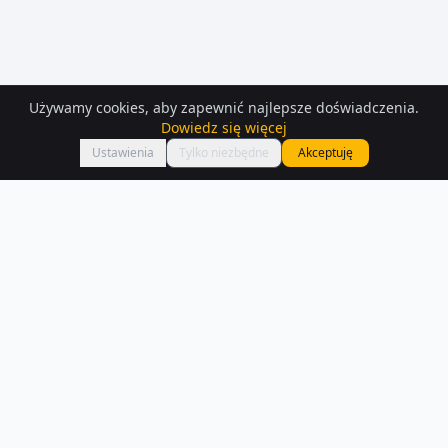
Używamy cookies, aby zapewnić najlepsze doświadczenia.
Dowiedz się więcej
Mapa
Ustawienia
Tylko niezbędne
Akceptuję
Mieszkania
– Szklarska-poreba
Na Houser.pl czeka na Ciebie 574 ofert mieszkań w Szklarska-poreba.
Każde ogłoszenie zawiera szczegóły, zdjęcia i lokalizację na mapie.
Czytaj więcej o rynku