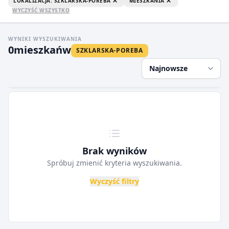
LOKALIZACJA: SZKLARSKA-POREBA
MIESZKANIA
WYCZYŚĆ WSZYSTKO
WYNIKI WYSZUKIWANIA
0
mieszkań
w
SZKLARSKA-POREBA
Najnowsze
Brak wyników
Spróbuj zmienić kryteria wyszukiwania.
Wyczyść filtry