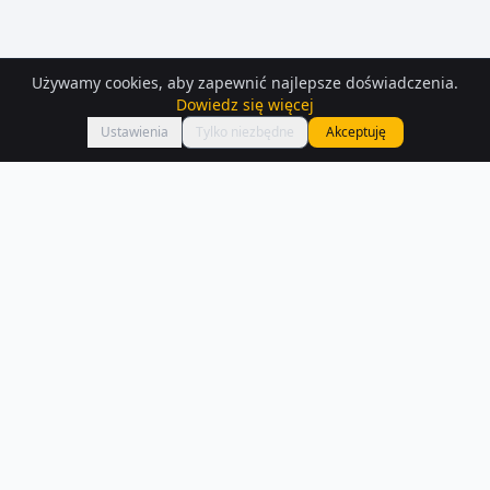
Używamy cookies, aby zapewnić najlepsze doświadczenia.
Dowiedz się więcej
Mapa
Ustawienia
Tylko niezbędne
Akceptuję
Mieszkania
na sprzedaż
– Wola
Na Houser.pl czeka na Ciebie 380 ofert mieszkań na sprzedaż w Wola.
Każde ogłoszenie zawiera szczegóły, zdjęcia i lokalizację na mapie.
Czytaj więcej o rynku