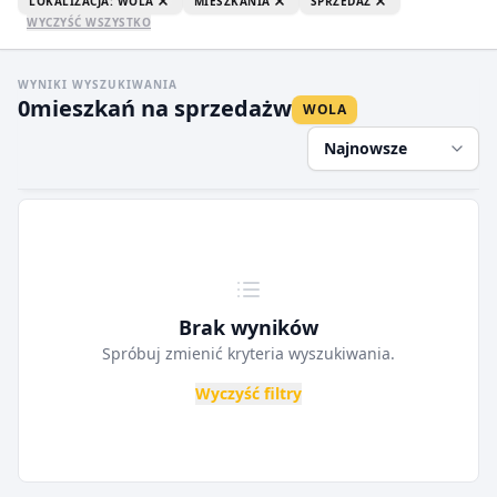
LOKALIZACJA: WOLA
MIESZKANIA
SPRZEDAŻ
WYCZYŚĆ WSZYSTKO
WYNIKI WYSZUKIWANIA
0
mieszkań na sprzedaż
w
WOLA
Najnowsze
Brak wyników
Spróbuj zmienić kryteria wyszukiwania.
Wyczyść filtry