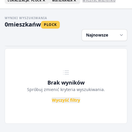
LOKALIZACJA: PLOCK
MIESZKANIA
WYCZYŚĆ WSZYSTKO
WYNIKI WYSZUKIWANIA
0
mieszkań
w
PLOCK
Najnowsze
Brak wyników
Spróbuj zmienić kryteria wyszukiwania.
Wyczyść filtry