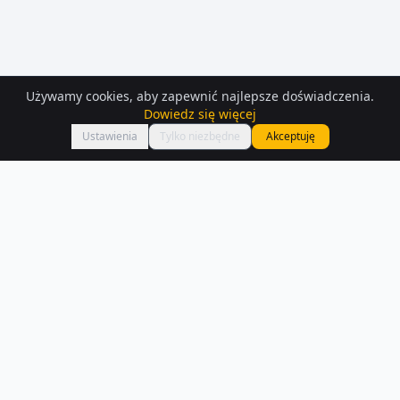
Używamy cookies, aby zapewnić najlepsze doświadczenia.
Dowiedz się więcej
Mapa
Ustawienia
Tylko niezbędne
Akceptuję
Mieszkania
– Plock
Przeglądaj aktualne oferty mieszkań w Płocku. W naszej bazie
znajdziesz 574 ogłoszeń z opisami i zdjęciami.
Czytaj więcej o rynku